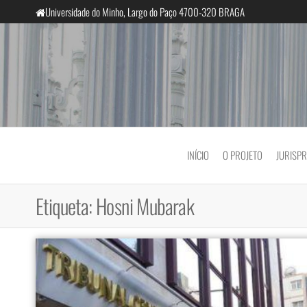
Saltar
Universidade do Minho, Largo do Paço 4700-320 BRAGA
para
o
conteúdo
InclusiveCourts
INÍCIO
O PROJETO
JURISP
Etiqueta:
Hosni Mubarak