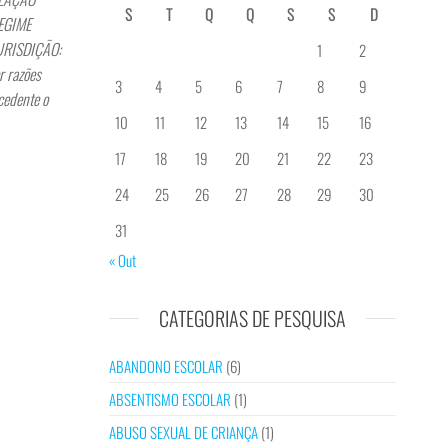
S
T
Q
Q
S
S
D
REGIME
JURISDIÇÃO:
1
2
r razões
3
4
5
6
7
8
9
cedente o
10
11
12
13
14
15
16
17
18
19
20
21
22
23
24
25
26
27
28
29
30
31
« Out
CATEGORIAS DE PESQUISA
ABANDONO ESCOLAR
(6)
ABSENTISMO ESCOLAR
(1)
ABUSO SEXUAL DE CRIANÇA
(1)