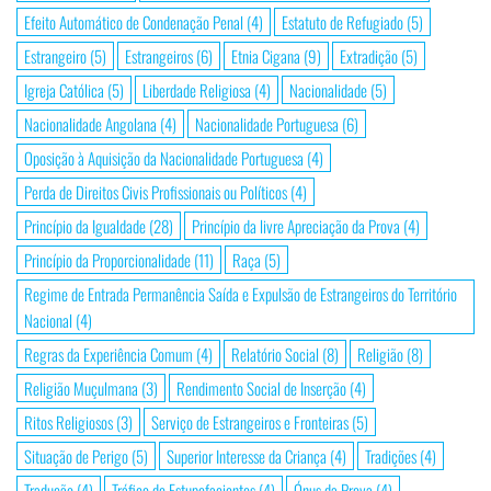
Efeito Automático de Condenação Penal
(4)
Estatuto de Refugiado
(5)
Estrangeiro
(5)
Estrangeiros
(6)
Etnia Cigana
(9)
Extradição
(5)
Igreja Católica
(5)
Liberdade Religiosa
(4)
Nacionalidade
(5)
Nacionalidade Angolana
(4)
Nacionalidade Portuguesa
(6)
Oposição à Aquisição da Nacionalidade Portuguesa
(4)
Perda de Direitos Civis Profissionais ou Políticos
(4)
Princípio da Igualdade
(28)
Princípio da livre Apreciação da Prova
(4)
Princípio da Proporcionalidade
(11)
Raça
(5)
Regime de Entrada Permanência Saída e Expulsão de Estrangeiros do Território
Nacional
(4)
Regras da Experiência Comum
(4)
Relatório Social
(8)
Religião
(8)
Religião Muçulmana
(3)
Rendimento Social de Inserção
(4)
Ritos Religiosos
(3)
Serviço de Estrangeiros e Fronteiras
(5)
Situação de Perigo
(5)
Superior Interesse da Criança
(4)
Tradições
(4)
Tradução
(4)
Tráfico de Estupefacientes
(4)
Ónus da Prova
(4)