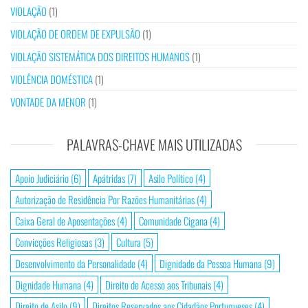
VIOLAÇÃO
(1)
VIOLAÇÃO DE ORDEM DE EXPULSÃO
(1)
VIOLAÇÃO SISTEMÁTICA DOS DIREITOS HUMANOS
(1)
VIOLÊNCIA DOMÉSTICA
(1)
VONTADE DA MENOR
(1)
PALAVRAS-CHAVE MAIS UTILIZADAS
Apoio Judiciário
(6)
Apátridas
(7)
Asilo Político
(4)
Autorização de Residência Por Razões Humanitárias
(4)
Caixa Geral de Aposentações
(4)
Comunidade Cigana
(4)
Convicções Religiosas
(3)
Cultura
(5)
Desenvolvimento da Personalidade
(4)
Dignidade da Pessoa Humana
(9)
Dignidade Humana
(4)
Direito de Acesso aos Tribunais
(4)
Direito de Asilo
(9)
Direitos Reservados aos Cidadãos Portugueses
(4)