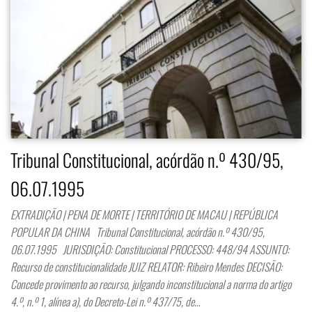
Tribunal Constitucional, acórdão n.º 430/95,
06.07.1995
EXTRADIÇÃO | PENA DE MORTE | TERRITÓRIO DE MACAU | REPÚBLICA
POPULAR DA CHINA Tribunal Constitucional, acórdão n.º 430/95,
06.07.1995 JURISDIÇÃO: Constitucional PROCESSO: 448/94 ASSUNTO:
Recurso de constitucionalidade JUIZ RELATOR: Ribeiro Mendes DECISÃO:
Concede provimento ao recurso, julgando inconstitucional a norma do artigo
4.º, n.º 1, alínea a), do Decreto-Lei n.º 437/75, de…