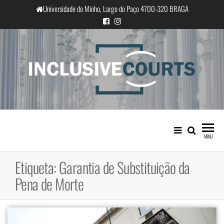
Saltar
Universidade do Minho, Largo do Paço 4700-320 BRAGA
para
o
conteúdo
InclusiveCourts
Igualdade e diferença cultural na
prática judicial portuguesa
MENU
Etiqueta:
Garantia de Substituição da
Pena de Morte