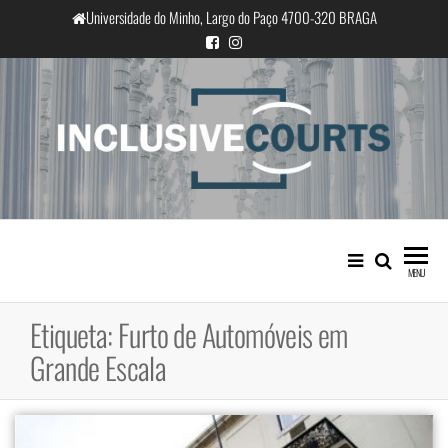
Saltar
Universidade do Minho, Largo do Paço 4700-320 BRAGA
para
o
conteúdo
InclusiveCourts
Igualdade e diferença cultural na
prática judicial portuguesa
MENU
Etiqueta:
Furto de Automóveis em
Grande Escala