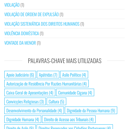
VIOLAÇÃO
(1)
VIOLAÇÃO DE ORDEM DE EXPULSÃO
(1)
VIOLAÇÃO SISTEMÁTICA DOS DIREITOS HUMANOS
(1)
VIOLÊNCIA DOMÉSTICA
(1)
VONTADE DA MENOR
(1)
PALAVRAS-CHAVE MAIS UTILIZADAS
Apoio Judiciário
(6)
Apátridas
(7)
Asilo Político
(4)
Autorização de Residência Por Razões Humanitárias
(4)
Caixa Geral de Aposentações
(4)
Comunidade Cigana
(4)
Convicções Religiosas
(3)
Cultura
(5)
Desenvolvimento da Personalidade
(4)
Dignidade da Pessoa Humana
(9)
Dignidade Humana
(4)
Direito de Acesso aos Tribunais
(4)
Direito de Asilo
(9)
Direitos Reservados aos Cidadãos Portugueses
(4)