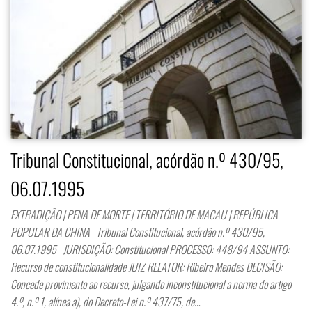
Tribunal Constitucional, acórdão n.º 430/95,
06.07.1995
EXTRADIÇÃO | PENA DE MORTE | TERRITÓRIO DE MACAU | REPÚBLICA
POPULAR DA CHINA Tribunal Constitucional, acórdão n.º 430/95,
06.07.1995 JURISDIÇÃO: Constitucional PROCESSO: 448/94 ASSUNTO:
Recurso de constitucionalidade JUIZ RELATOR: Ribeiro Mendes DECISÃO:
Concede provimento ao recurso, julgando inconstitucional a norma do artigo
4.º, n.º 1, alínea a), do Decreto-Lei n.º 437/75, de…