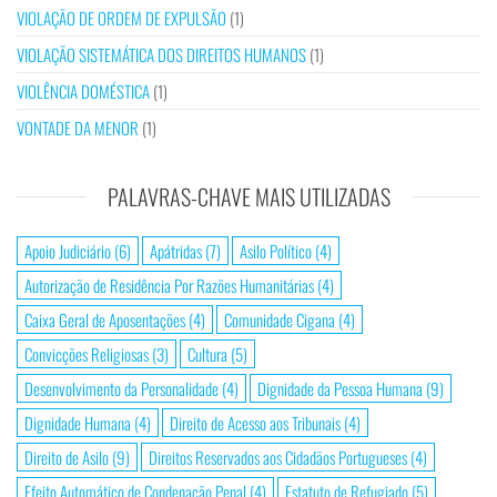
VIOLAÇÃO DE ORDEM DE EXPULSÃO
(1)
VIOLAÇÃO SISTEMÁTICA DOS DIREITOS HUMANOS
(1)
VIOLÊNCIA DOMÉSTICA
(1)
VONTADE DA MENOR
(1)
PALAVRAS-CHAVE MAIS UTILIZADAS
Apoio Judiciário
(6)
Apátridas
(7)
Asilo Político
(4)
Autorização de Residência Por Razões Humanitárias
(4)
Caixa Geral de Aposentações
(4)
Comunidade Cigana
(4)
Convicções Religiosas
(3)
Cultura
(5)
Desenvolvimento da Personalidade
(4)
Dignidade da Pessoa Humana
(9)
Dignidade Humana
(4)
Direito de Acesso aos Tribunais
(4)
Direito de Asilo
(9)
Direitos Reservados aos Cidadãos Portugueses
(4)
Efeito Automático de Condenação Penal
(4)
Estatuto de Refugiado
(5)