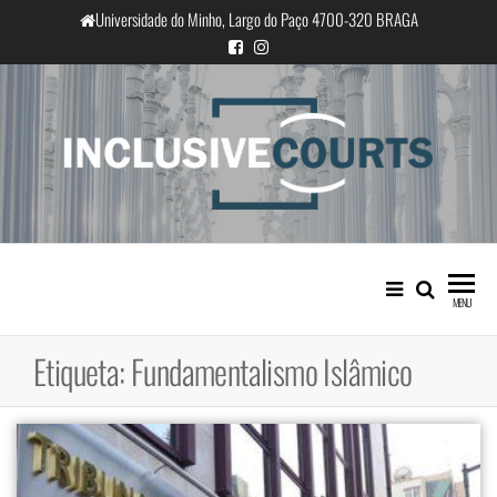
Saltar
Universidade do Minho, Largo do Paço 4700-320 BRAGA
para
o
conteúdo
InclusiveCourts
Igualdade e diferença cultural na
prática judicial portuguesa
MENU
Etiqueta:
Fundamentalismo Islâmico