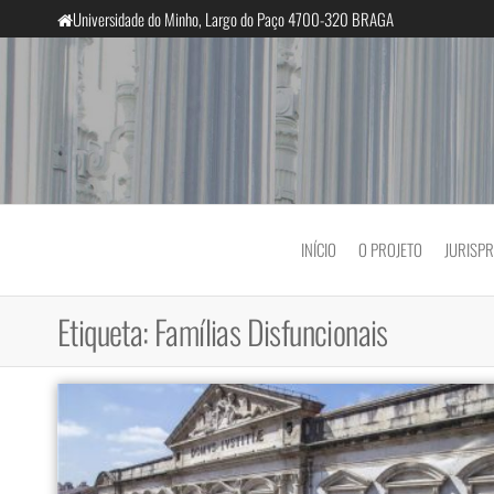
Saltar
Universidade do Minho, Largo do Paço 4700-320 BRAGA
para
o
conteúdo
InclusiveCourts
INÍCIO
O PROJETO
JURISP
Etiqueta:
Famílias Disfuncionais