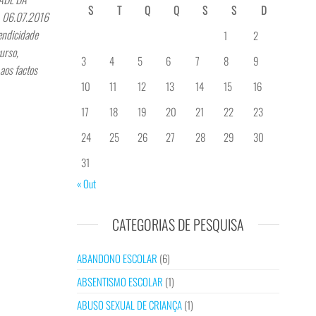
S
T
Q
Q
S
S
D
L, 06.07.2016
endicidade
1
2
urso,
3
4
5
6
7
8
9
aos factos
10
11
12
13
14
15
16
17
18
19
20
21
22
23
24
25
26
27
28
29
30
31
« Out
CATEGORIAS DE PESQUISA
ABANDONO ESCOLAR
(6)
ABSENTISMO ESCOLAR
(1)
ABUSO SEXUAL DE CRIANÇA
(1)