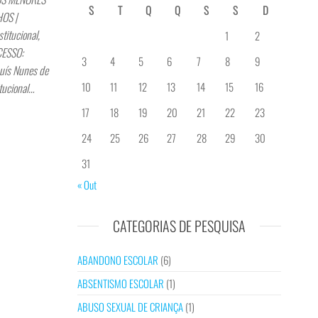
S
T
Q
Q
S
S
D
OS |
itucional,
1
2
CESSO:
3
4
5
6
7
8
9
uís Nunes de
10
11
12
13
14
15
16
tucional…
17
18
19
20
21
22
23
24
25
26
27
28
29
30
31
« Out
CATEGORIAS DE PESQUISA
ABANDONO ESCOLAR
(6)
ABSENTISMO ESCOLAR
(1)
ABUSO SEXUAL DE CRIANÇA
(1)