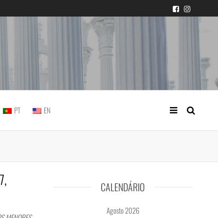
icial portuguesa
PT
EN
7,
CALENDÁRIO
Agosto 2026
OS MENORES