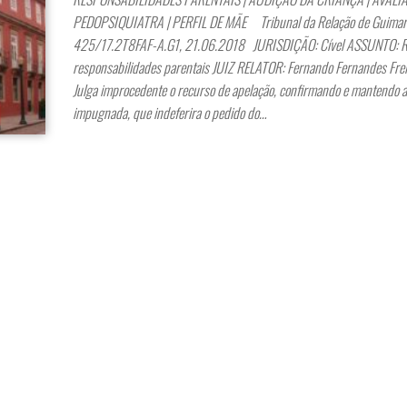
PEDOPSIQUIATRA | PERFIL DE MÃE Tribunal da Relação de Guimarã
425/17.2T8FAF-A.G1, 21.06.2018 JURISDIÇÃO: Cível ASSUNTO: R
responsabilidades parentais JUIZ RELATOR: Fernando Fernandes Fre
Julga improcedente o recurso de apelação, confirmando e mantendo a
impugnada, que indeferira o pedido do…