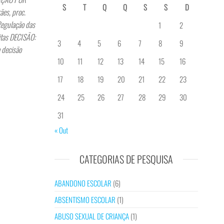
S
T
Q
Q
S
S
D
es, proc.
egulação das
1
2
itas DECISÃO:
3
4
5
6
7
8
9
 decisão
10
11
12
13
14
15
16
17
18
19
20
21
22
23
24
25
26
27
28
29
30
31
« Out
CATEGORIAS DE PESQUISA
ABANDONO ESCOLAR
(6)
ABSENTISMO ESCOLAR
(1)
ABUSO SEXUAL DE CRIANÇA
(1)