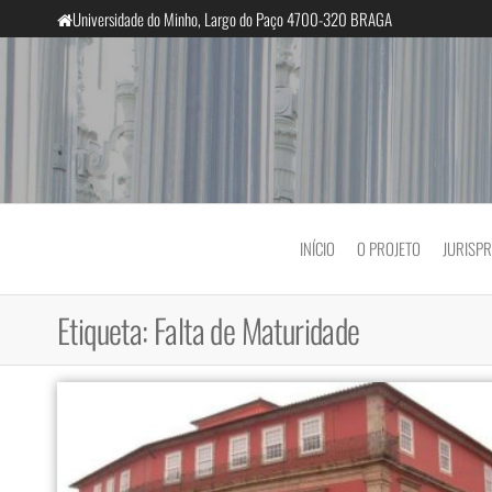
Saltar
Universidade do Minho, Largo do Paço 4700-320 BRAGA
para
o
conteúdo
InclusiveCourts
INÍCIO
O PROJETO
JURISP
Etiqueta:
Falta de Maturidade