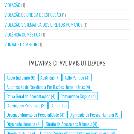
VIOLAÇÃO
(1)
VIOLAÇÃO DE ORDEM DE EXPULSÃO
(1)
VIOLAÇÃO SISTEMÁTICA DOS DIREITOS HUMANOS
(1)
VIOLÊNCIA DOMÉSTICA
(1)
VONTADE DA MENOR
(1)
PALAVRAS-CHAVE MAIS UTILIZADAS
Apoio Judiciário
(6)
Apátridas
(7)
Asilo Político
(4)
Autorização de Residência Por Razões Humanitárias
(4)
Caixa Geral de Aposentações
(4)
Comunidade Cigana
(4)
Convicções Religiosas
(3)
Cultura
(5)
Desenvolvimento da Personalidade
(4)
Dignidade da Pessoa Humana
(9)
Dignidade Humana
(4)
Direito de Acesso aos Tribunais
(4)
Direito de Asilo
(9)
Direitos Reservados aos Cidadãos Portugueses
(4)