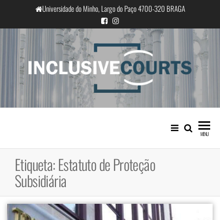
Saltar
Universidade do Minho, Largo do Paço 4700-320 BRAGA
para
o
conteúdo
InclusiveCourts
Igualdade e diferença cultural na
prática judicial portuguesa
MENU
Etiqueta:
Estatuto de Proteção
Subsidiária