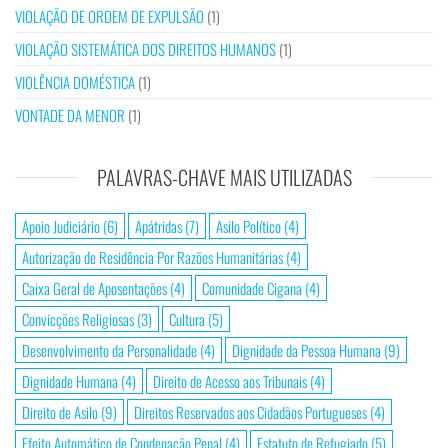
VIOLAÇÃO DE ORDEM DE EXPULSÃO
(1)
VIOLAÇÃO SISTEMÁTICA DOS DIREITOS HUMANOS
(1)
VIOLÊNCIA DOMÉSTICA
(1)
VONTADE DA MENOR
(1)
PALAVRAS-CHAVE MAIS UTILIZADAS
Apoio Judiciário
(6)
Apátridas
(7)
Asilo Político
(4)
Autorização de Residência Por Razões Humanitárias
(4)
Caixa Geral de Aposentações
(4)
Comunidade Cigana
(4)
Convicções Religiosas
(3)
Cultura
(5)
Desenvolvimento da Personalidade
(4)
Dignidade da Pessoa Humana
(9)
Dignidade Humana
(4)
Direito de Acesso aos Tribunais
(4)
Direito de Asilo
(9)
Direitos Reservados aos Cidadãos Portugueses
(4)
Efeito Automático de Condenação Penal
(4)
Estatuto de Refugiado
(5)