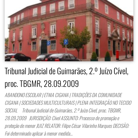
Tribunal Judicial de Guimarães, 2.º Juízo Cível,
proc. TBGMR, 28.09.2009
ABANDONO ESCOLAR | ETNIA CIGANA | TRADIÇÕES DA COMUNIDADE
CIGANA | SOCIEDADES MULTICULTURAIS | PLENA INTEGRAÇÃO NO TECIDO
SOCIAL Tribunal Judicial de Guimarães, 2.º Juízo Cível, proc. TBGMR,
28.09.2009 JURISDIÇÃO: Cível ASSUNTO: Processo de promoção e
proteção de menor JUIZ RELATOR: Filipe César Vilarinho Marques DECISÃO:
Foi determinado aplicar à menor medida…