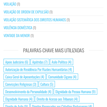
VIOLAÇÃO
(1)
VIOLAÇÃO DE ORDEM DE EXPULSÃO
(1)
VIOLAÇÃO SISTEMÁTICA DOS DIREITOS HUMANOS
(1)
VIOLÊNCIA DOMÉSTICA
(1)
VONTADE DA MENOR
(1)
PALAVRAS-CHAVE MAIS UTILIZADAS
Apoio Judiciário
(6)
Apátridas
(7)
Asilo Político
(4)
Autorização de Residência Por Razões Humanitárias
(4)
Caixa Geral de Aposentações
(4)
Comunidade Cigana
(4)
Convicções Religiosas
(3)
Cultura
(5)
Desenvolvimento da Personalidade
(4)
Dignidade da Pessoa Humana
(9)
Dignidade Humana
(4)
Direito de Acesso aos Tribunais
(4)
Direito de Asilo
(9)
Direitos Reservados aos Cidadãos Portugueses
(4)