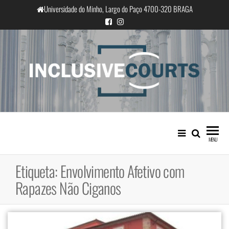
Saltar
Universidade do Minho, Largo do Paço 4700-320 BRAGA
para
o
conteúdo
InclusiveCourts
Igualdade e diferença cultural na
prática judicial portuguesa
MENU
Etiqueta:
Envolvimento Afetivo com
Rapazes Não Ciganos