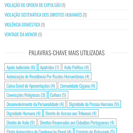
VIOLAÇÃO DE ORDEM DE EXPULSÃO
(1)
VIOLAÇÃO SISTEMÁTICA DOS DIREITOS HUMANOS
(1)
VIOLÊNCIA DOMÉSTICA
(1)
VONTADE DA MENOR
(1)
PALAVRAS-CHAVE MAIS UTILIZADAS
Apoio Judiciário
(6)
Apátridas
(7)
Asilo Político
(4)
Autorização de Residência Por Razões Humanitárias
(4)
Caixa Geral de Aposentações
(4)
Comunidade Cigana
(4)
Convicções Religiosas
(3)
Cultura
(5)
Desenvolvimento da Personalidade
(4)
Dignidade da Pessoa Humana
(9)
Dignidade Humana
(4)
Direito de Acesso aos Tribunais
(4)
Direito de Asilo
(9)
Direitos Reservados aos Cidadãos Portugueses
(4)
Efeito Automático de Condenação Penal
(4)
Estatuto de Refugiado
(5)