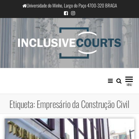
Saltar
Universidade do Minho, Largo do Paço 4700-320 BRAGA
para
o
conteúdo
InclusiveCourts
Igualdade e diferença cultural na
prática judicial portuguesa
MENU
Etiqueta:
Empresário da Construção Civil