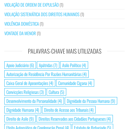
VIOLAÇÃO DE ORDEM DE EXPULSÃO
(1)
VIOLAÇÃO SISTEMÁTICA DOS DIREITOS HUMANOS
(1)
VIOLÊNCIA DOMÉSTICA
(1)
VONTADE DA MENOR
(1)
PALAVRAS-CHAVE MAIS UTILIZADAS
Apoio Judiciário
(6)
Apátridas
(7)
Asilo Político
(4)
Autorização de Residência Por Razões Humanitárias
(4)
Caixa Geral de Aposentações
(4)
Comunidade Cigana
(4)
Convicções Religiosas
(3)
Cultura
(5)
Desenvolvimento da Personalidade
(4)
Dignidade da Pessoa Humana
(9)
Dignidade Humana
(4)
Direito de Acesso aos Tribunais
(4)
Direito de Asilo
(9)
Direitos Reservados aos Cidadãos Portugueses
(4)
Efeito Automático de Condenação Penal
(4)
Estatuto de Refugiado
(5)