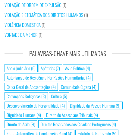
VIOLAÇÃO DE ORDEM DE EXPULSÃO
(1)
VIOLAÇÃO SISTEMÁTICA DOS DIREITOS HUMANOS
(1)
VIOLÊNCIA DOMÉSTICA
(1)
VONTADE DA MENOR
(1)
PALAVRAS-CHAVE MAIS UTILIZADAS
Apoio Judiciário
(6)
Apátridas
(7)
Asilo Político
(4)
Autorização de Residência Por Razões Humanitárias
(4)
Caixa Geral de Aposentações
(4)
Comunidade Cigana
(4)
Convicções Religiosas
(3)
Cultura
(5)
Desenvolvimento da Personalidade
(4)
Dignidade da Pessoa Humana
(9)
Dignidade Humana
(4)
Direito de Acesso aos Tribunais
(4)
Direito de Asilo
(9)
Direitos Reservados aos Cidadãos Portugueses
(4)
Efeito Automático de Condenação Penal
(4)
Estatuto de Refugiado
(5)