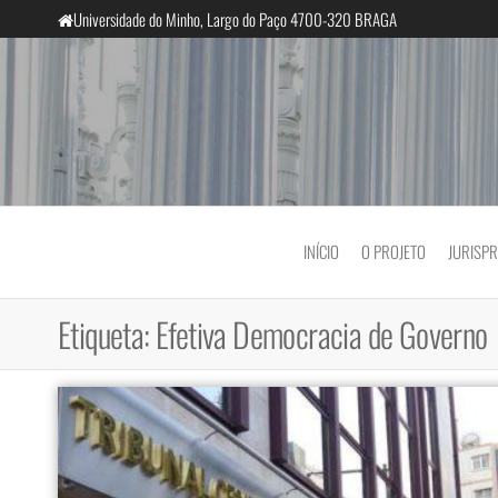
Saltar
Universidade do Minho, Largo do Paço 4700-320 BRAGA
para
o
conteúdo
InclusiveCourts
INÍCIO
O PROJETO
JURISP
Etiqueta:
Efetiva Democracia de Governo