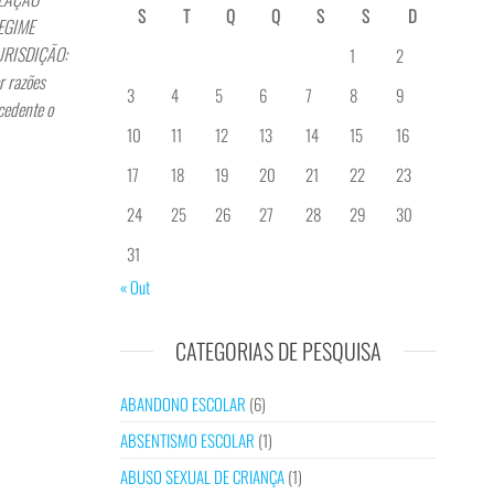
S
T
Q
Q
S
S
D
REGIME
JURISDIÇÃO:
1
2
r razões
3
4
5
6
7
8
9
cedente o
10
11
12
13
14
15
16
17
18
19
20
21
22
23
24
25
26
27
28
29
30
31
« Out
CATEGORIAS DE PESQUISA
ABANDONO ESCOLAR
(6)
ABSENTISMO ESCOLAR
(1)
ABUSO SEXUAL DE CRIANÇA
(1)