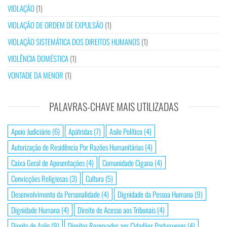
VIOLAÇÃO
(1)
VIOLAÇÃO DE ORDEM DE EXPULSÃO
(1)
VIOLAÇÃO SISTEMÁTICA DOS DIREITOS HUMANOS
(1)
VIOLÊNCIA DOMÉSTICA
(1)
VONTADE DA MENOR
(1)
PALAVRAS-CHAVE MAIS UTILIZADAS
Apoio Judiciário
(6)
Apátridas
(7)
Asilo Político
(4)
Autorização de Residência Por Razões Humanitárias
(4)
Caixa Geral de Aposentações
(4)
Comunidade Cigana
(4)
Convicções Religiosas
(3)
Cultura
(5)
Desenvolvimento da Personalidade
(4)
Dignidade da Pessoa Humana
(9)
Dignidade Humana
(4)
Direito de Acesso aos Tribunais
(4)
Direito de Asilo
(9)
Direitos Reservados aos Cidadãos Portugueses
(4)