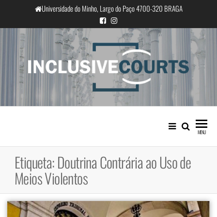
Saltar
Universidade do Minho, Largo do Paço 4700-320 BRAGA
para
o
conteúdo
InclusiveCourts
Igualdade e diferença cultural na
prática judicial portuguesa
MENU
Etiqueta:
Doutrina Contrária ao Uso de
Meios Violentos