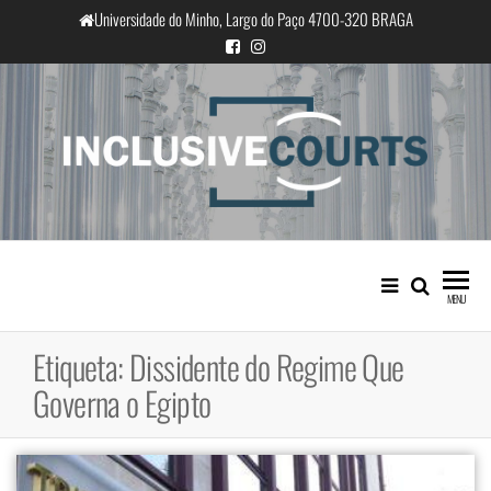
Saltar
Universidade do Minho, Largo do Paço 4700-320 BRAGA
para
o
conteúdo
InclusiveCourts
Igualdade e diferença cultural na
prática judicial portuguesa
MENU
Etiqueta:
Dissidente do Regime Que
Governa o Egipto