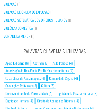
VIOLAÇÃO
(1)
VIOLAÇÃO DE ORDEM DE EXPULSÃO
(1)
VIOLAÇÃO SISTEMÁTICA DOS DIREITOS HUMANOS
(1)
VIOLÊNCIA DOMÉSTICA
(1)
VONTADE DA MENOR
(1)
PALAVRAS-CHAVE MAIS UTILIZADAS
Apoio Judiciário
(6)
Apátridas
(7)
Asilo Político
(4)
Autorização de Residência Por Razões Humanitárias
(4)
Caixa Geral de Aposentações
(4)
Comunidade Cigana
(4)
Convicções Religiosas
(3)
Cultura
(5)
Desenvolvimento da Personalidade
(4)
Dignidade da Pessoa Humana
(9)
Dignidade Humana
(4)
Direito de Acesso aos Tribunais
(4)
Direito de Asilo
(9)
Direitos Reservados aos Cidadãos Portugueses
(4)