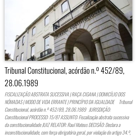
Tribunal Constitucional, acórdão n.º 452/89,
28.06.1989
FISCALIZAÇÃO ABSTRATA SUCESSIVA | RAÇA CIGANA | DOMICÍLIO DOS
NÓMADAS | MODO DE VIDA ERRANTE | PRINCÍPIO DA IGUALDADE Tribunal
Constitucional, acórdão n.º 452/89, 28.06.1989 JURISDIÇÃO:
Constitucional PROCESSO: 15/87 ASSUNTO: Fiscalização abstrata sucessiva
da constitucionalidade JUIZ RELATOR: Raul Mateus DECISÃO: Declara a
inconstitucionalidade, com força obrigatória geral, por violação do artigo 34.º,