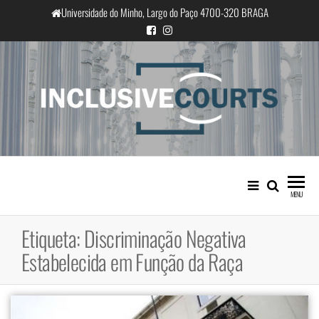
Saltar
Universidade do Minho, Largo do Paço 4700-320 BRAGA
para
o
conteúdo
InclusiveCourts
Igualdade e diferença cultural na
prática judicial portuguesa
MENU
Etiqueta:
Discriminação Negativa
Estabelecida em Função da Raça