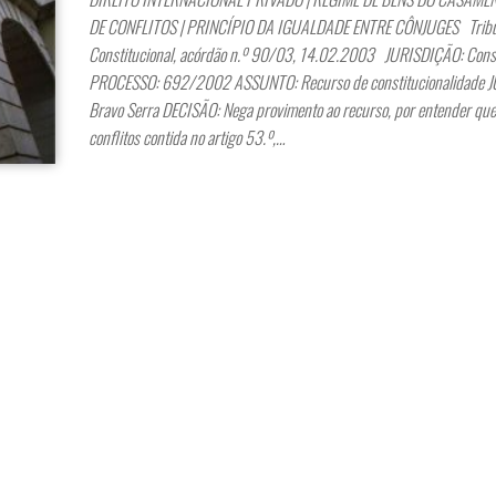
DE CONFLITOS | PRINCÍPIO DA IGUALDADE ENTRE CÔNJUGES Trib
Constitucional, acórdão n.º 90/03, 14.02.2003 JURISDIÇÃO: Const
PROCESSO: 692/2002 ASSUNTO: Recurso de constitucionalidade J
Bravo Serra DECISÃO: Nega provimento ao recurso, por entender qu
conflitos contida no artigo 53.º,…