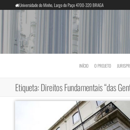
Saltar
Universidade do Minho, Largo do Paço 4700-320 BRAGA
para
o
conteúdo
InclusiveCourts
INÍCIO
O PROJETO
JURISP
Etiqueta:
Direitos Fundamentais “das Gen