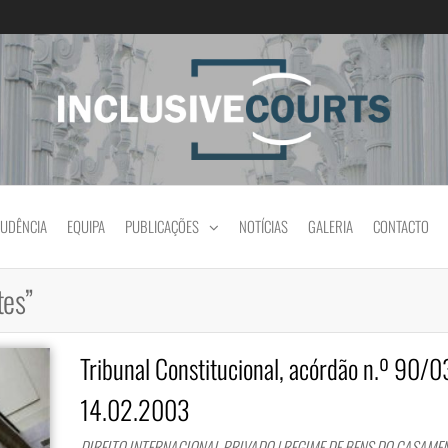
Igualdade e diferença cultural na prática jud
RUDÊNCIA
EQUIPA
PUBLICAÇÕES
NOTÍCIAS
GALERIA
CONTACTO
tes”
Tribunal Constitucional, acórdão n.º 90/0
14.02.2003
DIREITO INTERNACIONAL PRIVADO | REGIME DE BENS DO CASAME