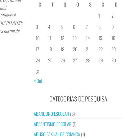
S
T
Q
Q
S
S
D
unal
itucional
1
2
UIZ RELATOR:
3
4
5
6
7
8
9
e a norma de
10
11
12
13
14
15
16
17
18
19
20
21
22
23
24
25
26
27
28
29
30
31
« Out
CATEGORIAS DE PESQUISA
ABANDONO ESCOLAR
(6)
ABSENTISMO ESCOLAR
(1)
ABUSO SEXUAL DE CRIANÇA
(1)