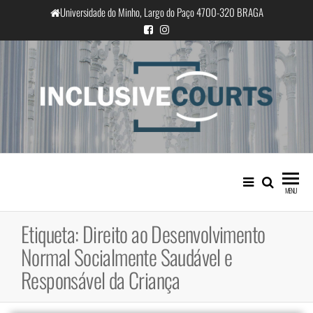
Saltar
Universidade do Minho, Largo do Paço 4700-320 BRAGA
para
o
conteúdo
InclusiveCourts
Igualdade e diferença cultural na
prática judicial portuguesa
MENU
Etiqueta:
Direito ao Desenvolvimento
Normal Socialmente Saudável e
Responsável da Criança