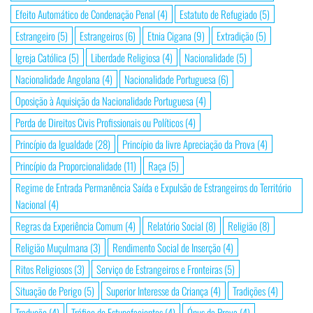
Efeito Automático de Condenação Penal
(4)
Estatuto de Refugiado
(5)
Estrangeiro
(5)
Estrangeiros
(6)
Etnia Cigana
(9)
Extradição
(5)
Igreja Católica
(5)
Liberdade Religiosa
(4)
Nacionalidade
(5)
Nacionalidade Angolana
(4)
Nacionalidade Portuguesa
(6)
Oposição à Aquisição da Nacionalidade Portuguesa
(4)
Perda de Direitos Civis Profissionais ou Políticos
(4)
Princípio da Igualdade
(28)
Princípio da livre Apreciação da Prova
(4)
Princípio da Proporcionalidade
(11)
Raça
(5)
Regime de Entrada Permanência Saída e Expulsão de Estrangeiros do Território
Nacional
(4)
Regras da Experiência Comum
(4)
Relatório Social
(8)
Religião
(8)
Religião Muçulmana
(3)
Rendimento Social de Inserção
(4)
Ritos Religiosos
(3)
Serviço de Estrangeiros e Fronteiras
(5)
Situação de Perigo
(5)
Superior Interesse da Criança
(4)
Tradições
(4)
Tradução
(4)
Tráfico de Estupefacientes
(4)
Ónus da Prova
(4)