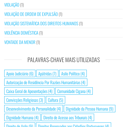
VIOLAÇÃO
(1)
VIOLAÇÃO DE ORDEM DE EXPULSÃO
(1)
VIOLAÇÃO SISTEMÁTICA DOS DIREITOS HUMANOS
(1)
VIOLÊNCIA DOMÉSTICA
(1)
VONTADE DA MENOR
(1)
PALAVRAS-CHAVE MAIS UTILIZADAS
Apoio Judiciário
(6)
Apátridas
(7)
Asilo Político
(4)
Autorização de Residência Por Razões Humanitárias
(4)
Caixa Geral de Aposentações
(4)
Comunidade Cigana
(4)
Convicções Religiosas
(3)
Cultura
(5)
Desenvolvimento da Personalidade
(4)
Dignidade da Pessoa Humana
(9)
Dignidade Humana
(4)
Direito de Acesso aos Tribunais
(4)
Direito de Asilo
(9)
Direitos Reservados aos Cidadãos Portugueses
(4)