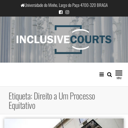
Saltar
Universidade do Minho, Largo do Paço 4700-320 BRAGA
para
o
conteúdo
InclusiveCourts
Igualdade e diferença cultural na
prática judicial portuguesa
MENU
Etiqueta:
Direito a Um Processo
Equitativo