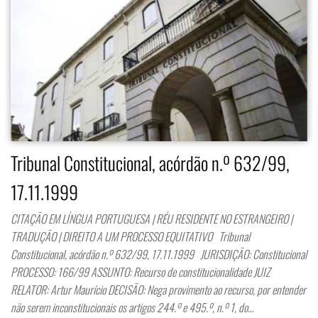
Tribunal Constitucional, acórdão n.º 632/99,
17.11.1999
CITAÇÃO EM LÍNGUA PORTUGUESA | RÉU RESIDENTE NO ESTRANGEIRO |
TRADUÇÃO | DIREITO A UM PROCESSO EQUITATIVO Tribunal
Constitucional, acórdão n.º 632/99, 17.11.1999 JURISDIÇÃO: Constitucional
PROCESSO: 166/99 ASSUNTO: Recurso de constitucionalidade JUIZ
RELATOR: Artur Maurício DECISÃO: Nega provimento ao recurso, por entender
não serem inconstitucionais os artigos 244.º e 495.º, n.º 1, do…