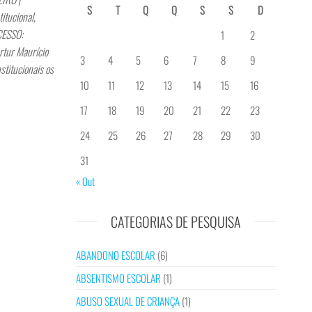
S
T
Q
Q
S
S
D
tucional,
CESSO:
1
2
tur Maurício
3
4
5
6
7
8
9
titucionais os
10
11
12
13
14
15
16
17
18
19
20
21
22
23
24
25
26
27
28
29
30
31
« Out
CATEGORIAS DE PESQUISA
ABANDONO ESCOLAR
(6)
ABSENTISMO ESCOLAR
(1)
ABUSO SEXUAL DE CRIANÇA
(1)