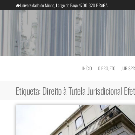
Saltar
Universidade do Minho, Largo do Paço 4700-320 BRAGA
para
o
conteúdo
InclusiveCourts
INÍCIO
O PROJETO
JURISP
Etiqueta:
Direito à Tutela Jurisdicional Efe