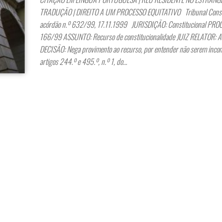
TRADUÇÃO | DIREITO A UM PROCESSO EQUITATIVO Tribunal Consti
acórdão n.º 632/99, 17.11.1999 JURISDIÇÃO: Constitucional PRO
166/99 ASSUNTO: Recurso de constitucionalidade JUIZ RELATOR: Ar
DECISÃO: Nega provimento ao recurso, por entender não serem incons
artigos 244.º e 495.º, n.º 1, do…