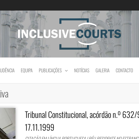
Igualdade e diferença cultural na prática jud
RUDÊNCIA
EQUIPA
PUBLICAÇÕES
NOTÍCIAS
GALERIA
CONTACTO
tiva
Tribunal Constitucional, acórdão n.º 632/
17.11.1999
CITAÇÃO EM LÍNGUA PORTUGUESA | RÉU RESIDENTE NO ESTRANGE