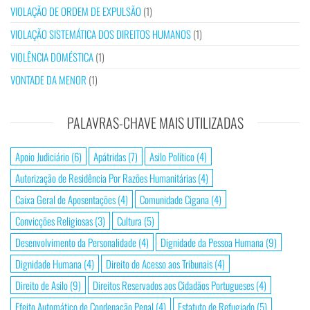
VIOLAÇÃO DE ORDEM DE EXPULSÃO
(1)
VIOLAÇÃO SISTEMÁTICA DOS DIREITOS HUMANOS
(1)
VIOLÊNCIA DOMÉSTICA
(1)
VONTADE DA MENOR
(1)
PALAVRAS-CHAVE MAIS UTILIZADAS
Apoio Judiciário
(6)
Apátridas
(7)
Asilo Político
(4)
Autorização de Residência Por Razões Humanitárias
(4)
Caixa Geral de Aposentações
(4)
Comunidade Cigana
(4)
Convicções Religiosas
(3)
Cultura
(5)
Desenvolvimento da Personalidade
(4)
Dignidade da Pessoa Humana
(9)
Dignidade Humana
(4)
Direito de Acesso aos Tribunais
(4)
Direito de Asilo
(9)
Direitos Reservados aos Cidadãos Portugueses
(4)
Efeito Automático de Condenação Penal
(4)
Estatuto de Refugiado
(5)