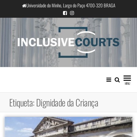
Saltar
Universidade do Minho, Largo do Paço 4700-320 BRAGA
para
o
conteúdo
InclusiveCourts
Igualdade e diferença cultural na
prática judicial portuguesa
MENU
Etiqueta:
Dignidade da Criança