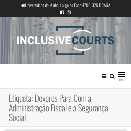
Saltar
Universidade do Minho, Largo do Paço 4700-320 BRAGA
para
o
conteúdo
InclusiveCourts
Igualdade e diferença cultural na
prática judicial portuguesa
MENU
Etiqueta:
Deveres Para Com a
Administração Fiscal e a Segurança
Social