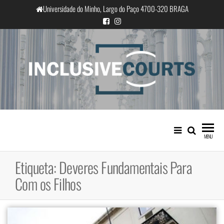
Saltar
Universidade do Minho, Largo do Paço 4700-320 BRAGA
para
o
conteúdo
InclusiveCourts
Igualdade e diferença cultural na
prática judicial portuguesa
MENU
Etiqueta:
Deveres Fundamentais Para
Com os Filhos