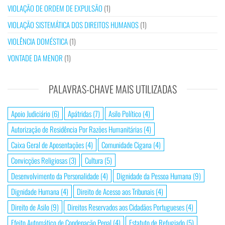
VIOLAÇÃO DE ORDEM DE EXPULSÃO
(1)
VIOLAÇÃO SISTEMÁTICA DOS DIREITOS HUMANOS
(1)
VIOLÊNCIA DOMÉSTICA
(1)
VONTADE DA MENOR
(1)
PALAVRAS-CHAVE MAIS UTILIZADAS
Apoio Judiciário
(6)
Apátridas
(7)
Asilo Político
(4)
Autorização de Residência Por Razões Humanitárias
(4)
Caixa Geral de Aposentações
(4)
Comunidade Cigana
(4)
Convicções Religiosas
(3)
Cultura
(5)
Desenvolvimento da Personalidade
(4)
Dignidade da Pessoa Humana
(9)
Dignidade Humana
(4)
Direito de Acesso aos Tribunais
(4)
Direito de Asilo
(9)
Direitos Reservados aos Cidadãos Portugueses
(4)
Efeito Automático de Condenação Penal
(4)
Estatuto de Refugiado
(5)