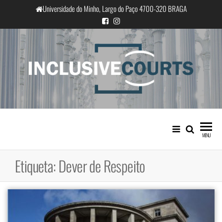
Saltar
Universidade do Minho, Largo do Paço 4700-320 BRAGA
para
o
conteúdo
InclusiveCourts
Igualdade e diferença cultural na
prática judicial portuguesa
MENU
Etiqueta:
Dever de Respeito