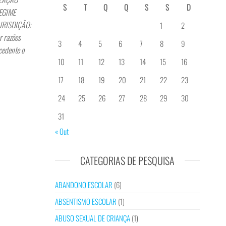
S
T
Q
Q
S
S
D
REGIME
JURISDIÇÃO:
1
2
r razões
3
4
5
6
7
8
9
cedente o
10
11
12
13
14
15
16
17
18
19
20
21
22
23
24
25
26
27
28
29
30
31
« Out
CATEGORIAS DE PESQUISA
ABANDONO ESCOLAR
(6)
ABSENTISMO ESCOLAR
(1)
ABUSO SEXUAL DE CRIANÇA
(1)