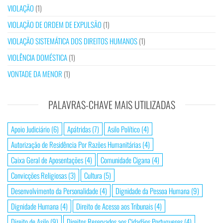
VIOLAÇÃO
(1)
VIOLAÇÃO DE ORDEM DE EXPULSÃO
(1)
VIOLAÇÃO SISTEMÁTICA DOS DIREITOS HUMANOS
(1)
VIOLÊNCIA DOMÉSTICA
(1)
VONTADE DA MENOR
(1)
PALAVRAS-CHAVE MAIS UTILIZADAS
Apoio Judiciário
(6)
Apátridas
(7)
Asilo Político
(4)
Autorização de Residência Por Razões Humanitárias
(4)
Caixa Geral de Aposentações
(4)
Comunidade Cigana
(4)
Convicções Religiosas
(3)
Cultura
(5)
Desenvolvimento da Personalidade
(4)
Dignidade da Pessoa Humana
(9)
Dignidade Humana
(4)
Direito de Acesso aos Tribunais
(4)
Direito de Asilo
(9)
Direitos Reservados aos Cidadãos Portugueses
(4)