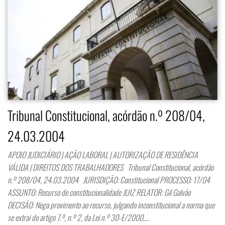
Tribunal Constitucional, acórdão n.º 208/04,
24.03.2004
APOIO JUDICIÁRIO | AÇÃO LABORAL | AUTORIZAÇÃO DE RESIDÊNCIA
VÁLIDA | DIREITOS DOS TRABALHADORES Tribunal Constitucional, acórdão
n.º 208/04, 24.03.2004 JURISDIÇÃO: Constitucional PROCESSO: 17/04
ASSUNTO: Recurso de constitucionalidade JUIZ RELATOR: Gil Galvão
DECISÃO: Nega provimento ao recurso, julgando inconstitucional a norma que
se extrai do artigo 7.º, n.º 2, da Lei n.º 30-E/2000,…