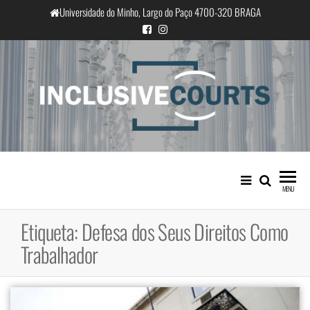
Saltar
Universidade do Minho, Largo do Paço 4700-320 BRAGA
para
o
conteúdo
InclusiveCourts
Igualdade e diferença cultural na
prática judicial portuguesa
MENU
Etiqueta:
Defesa dos Seus Direitos Como
Trabalhador