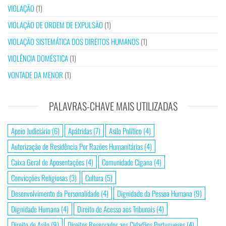
VIOLAÇÃO
(1)
VIOLAÇÃO DE ORDEM DE EXPULSÃO
(1)
VIOLAÇÃO SISTEMÁTICA DOS DIREITOS HUMANOS
(1)
VIOLÊNCIA DOMÉSTICA
(1)
VONTADE DA MENOR
(1)
PALAVRAS-CHAVE MAIS UTILIZADAS
Apoio Judiciário
(6)
Apátridas
(7)
Asilo Político
(4)
Autorização de Residência Por Razões Humanitárias
(4)
Caixa Geral de Aposentações
(4)
Comunidade Cigana
(4)
Convicções Religiosas
(3)
Cultura
(5)
Desenvolvimento da Personalidade
(4)
Dignidade da Pessoa Humana
(9)
Dignidade Humana
(4)
Direito de Acesso aos Tribunais
(4)
Direito de Asilo
(9)
Direitos Reservados aos Cidadãos Portugueses
(4)