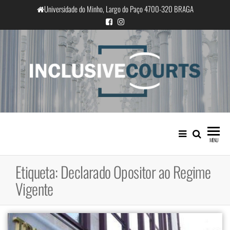
Saltar
Universidade do Minho, Largo do Paço 4700-320 BRAGA
para
o
conteúdo
InclusiveCourts
Igualdade e diferença cultural na
prática judicial portuguesa
MENU
Etiqueta:
Declarado Opositor ao Regime
Vigente