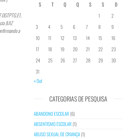
S
T
Q
Q
S
S
D
7.0GTPTG.E1,
1
2
ia JUIZ
3
4
5
6
7
8
9
onfirmando a
10
11
12
13
14
15
16
17
18
19
20
21
22
23
24
25
26
27
28
29
30
31
« Out
CATEGORIAS DE PESQUISA
ABANDONO ESCOLAR
(6)
ABSENTISMO ESCOLAR
(1)
ABUSO SEXUAL DE CRIANÇA
(1)