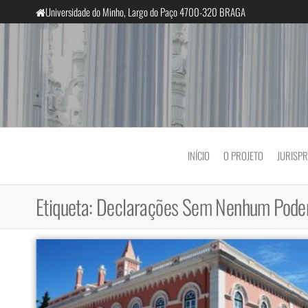
Saltar
Universidade do Minho, Largo do Paço 4700-320 BRAGA
para
o
conteúdo
InclusiveCourts
INÍCIO
O PROJETO
JURISP
Etiqueta:
Declarações Sem Nenhum Poder