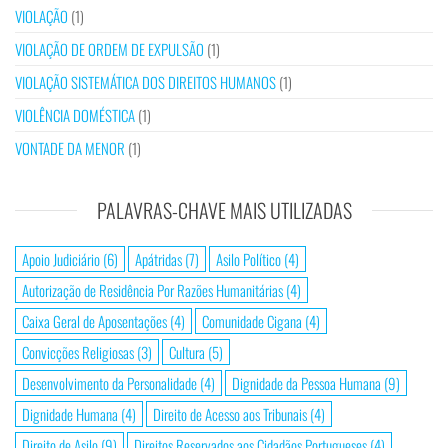
VIOLAÇÃO
(1)
VIOLAÇÃO DE ORDEM DE EXPULSÃO
(1)
VIOLAÇÃO SISTEMÁTICA DOS DIREITOS HUMANOS
(1)
VIOLÊNCIA DOMÉSTICA
(1)
VONTADE DA MENOR
(1)
PALAVRAS-CHAVE MAIS UTILIZADAS
Apoio Judiciário
(6)
Apátridas
(7)
Asilo Político
(4)
Autorização de Residência Por Razões Humanitárias
(4)
Caixa Geral de Aposentações
(4)
Comunidade Cigana
(4)
Convicções Religiosas
(3)
Cultura
(5)
Desenvolvimento da Personalidade
(4)
Dignidade da Pessoa Humana
(9)
Dignidade Humana
(4)
Direito de Acesso aos Tribunais
(4)
Direito de Asilo
(9)
Direitos Reservados aos Cidadãos Portugueses
(4)