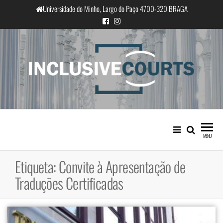
Saltar
Universidade do Minho, Largo do Paço 4700-320 BRAGA
para
o
conteúdo
InclusiveCourts
Igualdade e diferença cultural na
prática judicial portuguesa
MENU
Etiqueta:
Convite à Apresentação de
Traduções Certificadas