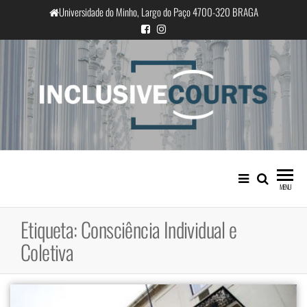
Saltar
Universidade do Minho, Largo do Paço 4700-320 BRAGA
para
o
conteúdo
InclusiveCourts
Igualdade e diferença cultural na
prática judicial portuguesa
MENU
Etiqueta:
Consciência Individual e
Coletiva