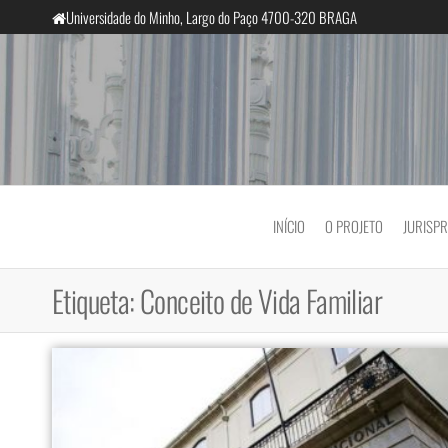
Saltar
Universidade do Minho, Largo do Paço 4700-320 BRAGA
para
o
conteúdo
InclusiveCourts
INÍCIO
O PROJETO
JURISP
Etiqueta:
Conceito de Vida Familiar