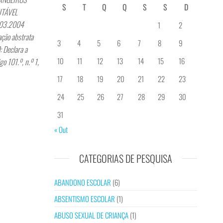
S
T
Q
Q
S
S
D
UTÁVEL
1.03.2004
1
2
ção abstrata
3
4
5
6
7
8
9
 Declara a
10
11
12
13
14
15
16
go 101.º, n.º 1,
17
18
19
20
21
22
23
24
25
26
27
28
29
30
31
« Out
CATEGORIAS DE PESQUISA
ABANDONO ESCOLAR
(6)
ABSENTISMO ESCOLAR
(1)
ABUSO SEXUAL DE CRIANÇA
(1)