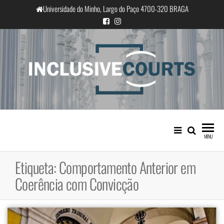
Saltar
Universidade do Minho, Largo do Paço 4700-320 BRAGA
para
o
conteúdo
InclusiveCourts
Igualdade e diferença cultural na
prática judicial portuguesa
MENU
Etiqueta:
Comportamento Anterior em
Coerência com Convicção