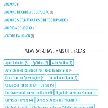
VIOLAÇÃO
(1)
VIOLAÇÃO DE ORDEM DE EXPULSÃO
(1)
VIOLAÇÃO SISTEMÁTICA DOS DIREITOS HUMANOS
(1)
VIOLÊNCIA DOMÉSTICA
(1)
VONTADE DA MENOR
(1)
PALAVRAS-CHAVE MAIS UTILIZADAS
Apoio Judiciário
(6)
Apátridas
(7)
Asilo Político
(4)
Autorização de Residência Por Razões Humanitárias
(4)
Caixa Geral de Aposentações
(4)
Comunidade Cigana
(4)
Convicções Religiosas
(3)
Cultura
(5)
Desenvolvimento da Personalidade
(4)
Dignidade da Pessoa Humana
(9)
Dignidade Humana
(4)
Direito de Acesso aos Tribunais
(4)
Direito de Asilo
(9)
Direitos Reservados aos Cidadãos Portugueses
(4)