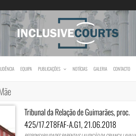
Igualdade e diferença cultural na prática jud
RUDÊNCIA
EQUIPA
PUBLICAÇÕES
NOTÍCIAS
GALERIA
CONTACTO
 Mãe
Tribunal da Relação de Guimarães, proc.
425/17.2T8FAF-A.G1, 21.06.2018
RESPONSABILIDADES PARENTAIS | AUDIÇÃO DA CRIANÇA | AVALI