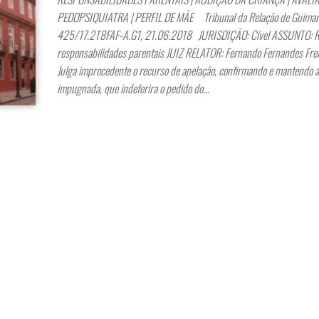
PEDOPSIQUIATRA | PERFIL DE MÃE Tribunal da Relação de Guimarã
425/17.2T8FAF-A.G1, 21.06.2018 JURISDIÇÃO: Cível ASSUNTO: R
responsabilidades parentais JUIZ RELATOR: Fernando Fernandes Fre
Julga improcedente o recurso de apelação, confirmando e mantendo a
impugnada, que indeferira o pedido do…