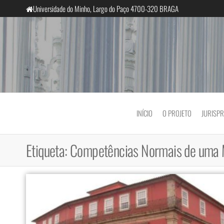
Saltar
Universidade do Minho, Largo do Paço 4700-320 BRAGA
para
o
conteúdo
InclusiveCourts
INÍCIO
O PROJETO
JURISP
Etiqueta:
Competências Normais de uma