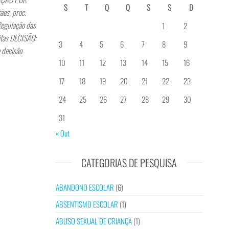
S
T
Q
Q
S
S
D
es, proc.
egulação das
1
2
itas DECISÃO:
3
4
5
6
7
8
9
 decisão
10
11
12
13
14
15
16
17
18
19
20
21
22
23
24
25
26
27
28
29
30
31
« Out
CATEGORIAS DE PESQUISA
ABANDONO ESCOLAR
(6)
ABSENTISMO ESCOLAR
(1)
ABUSO SEXUAL DE CRIANÇA
(1)