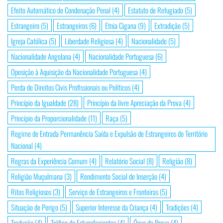
Efeito Automático de Condenação Penal
(4)
Estatuto de Refugiado
(5)
Estrangeiro
(5)
Estrangeiros
(6)
Etnia Cigana
(9)
Extradição
(5)
Igreja Católica
(5)
Liberdade Religiosa
(4)
Nacionalidade
(5)
Nacionalidade Angolana
(4)
Nacionalidade Portuguesa
(6)
Oposição à Aquisição da Nacionalidade Portuguesa
(4)
Perda de Direitos Civis Profissionais ou Políticos
(4)
Princípio da Igualdade
(28)
Princípio da livre Apreciação da Prova
(4)
Princípio da Proporcionalidade
(11)
Raça
(5)
Regime de Entrada Permanência Saída e Expulsão de Estrangeiros do Território
Nacional
(4)
Regras da Experiência Comum
(4)
Relatório Social
(8)
Religião
(8)
Religião Muçulmana
(3)
Rendimento Social de Inserção
(4)
Ritos Religiosos
(3)
Serviço de Estrangeiros e Fronteiras
(5)
Situação de Perigo
(5)
Superior Interesse da Criança
(4)
Tradições
(4)
Tradução
(4)
Tráfico de Estupefacientes
(4)
Ónus da Prova
(4)