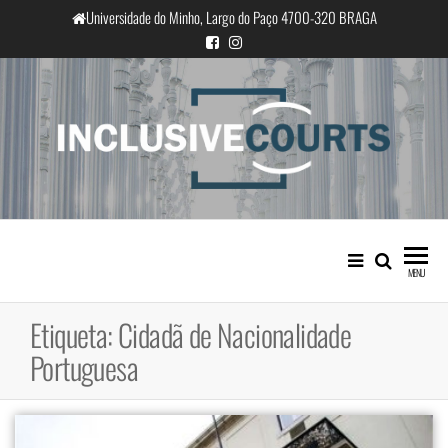
Saltar
Universidade do Minho, Largo do Paço 4700-320 BRAGA
para
o
conteúdo
InclusiveCourts
Igualdade e diferença cultural na
prática judicial portuguesa
MENU
Etiqueta:
Cidadã de Nacionalidade
Portuguesa