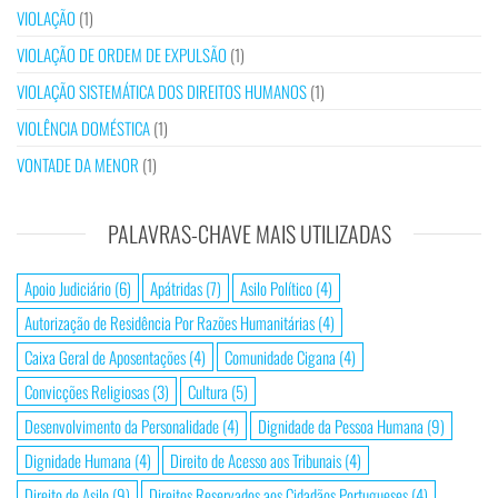
VIOLAÇÃO
(1)
VIOLAÇÃO DE ORDEM DE EXPULSÃO
(1)
VIOLAÇÃO SISTEMÁTICA DOS DIREITOS HUMANOS
(1)
VIOLÊNCIA DOMÉSTICA
(1)
VONTADE DA MENOR
(1)
PALAVRAS-CHAVE MAIS UTILIZADAS
Apoio Judiciário
(6)
Apátridas
(7)
Asilo Político
(4)
Autorização de Residência Por Razões Humanitárias
(4)
Caixa Geral de Aposentações
(4)
Comunidade Cigana
(4)
Convicções Religiosas
(3)
Cultura
(5)
Desenvolvimento da Personalidade
(4)
Dignidade da Pessoa Humana
(9)
Dignidade Humana
(4)
Direito de Acesso aos Tribunais
(4)
Direito de Asilo
(9)
Direitos Reservados aos Cidadãos Portugueses
(4)