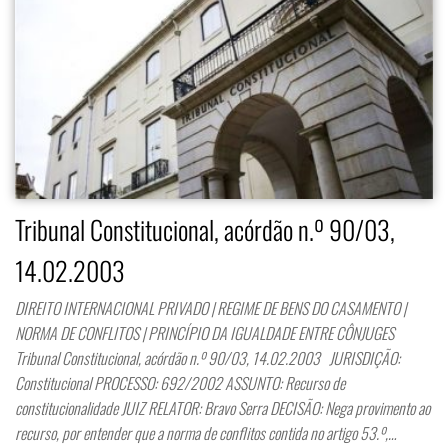
Tribunal Constitucional, acórdão n.º 90/03,
14.02.2003
DIREITO INTERNACIONAL PRIVADO | REGIME DE BENS DO CASAMENTO |
NORMA DE CONFLITOS | PRINCÍPIO DA IGUALDADE ENTRE CÔNJUGES
Tribunal Constitucional, acórdão n.º 90/03, 14.02.2003 JURISDIÇÃO:
Constitucional PROCESSO: 692/2002 ASSUNTO: Recurso de
constitucionalidade JUIZ RELATOR: Bravo Serra DECISÃO: Nega provimento ao
recurso, por entender que a norma de conflitos contida no artigo 53.º,…