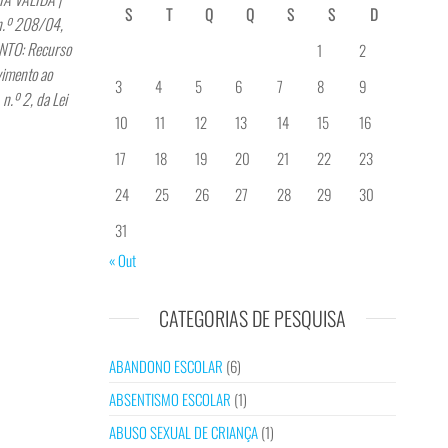
S
T
Q
Q
S
S
D
n.º 208/04,
NTO: Recurso
1
2
vimento ao
3
4
5
6
7
8
9
 n.º 2, da Lei
10
11
12
13
14
15
16
17
18
19
20
21
22
23
24
25
26
27
28
29
30
31
« Out
CATEGORIAS DE PESQUISA
ABANDONO ESCOLAR
(6)
ABSENTISMO ESCOLAR
(1)
ABUSO SEXUAL DE CRIANÇA
(1)