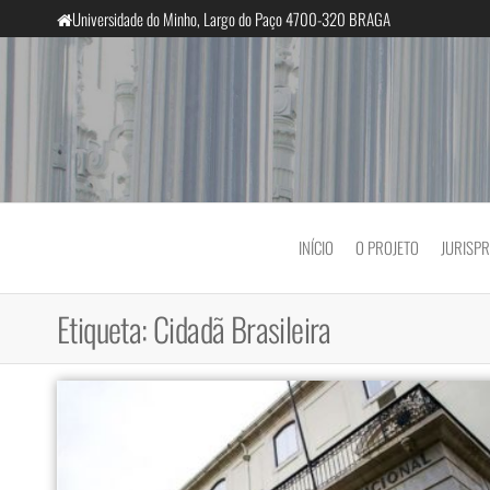
Saltar
Universidade do Minho, Largo do Paço 4700-320 BRAGA
para
o
conteúdo
InclusiveCourts
INÍCIO
O PROJETO
JURISP
Etiqueta:
Cidadã Brasileira