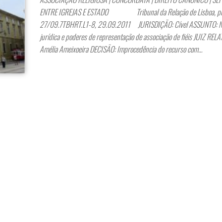
ENTRE IGREJAS E ESTADO Tribunal da Relação de Lisboa, pr
27/09.7TBHRT.L1-8, 29.09.2011 JURISDIÇÃO: Cível ASSUNTO: N
jurídica e poderes de representação de associação de fiéis JUIZ REL
Amélia Ameixoeira DECISÃO: Improcedência do recurso com…