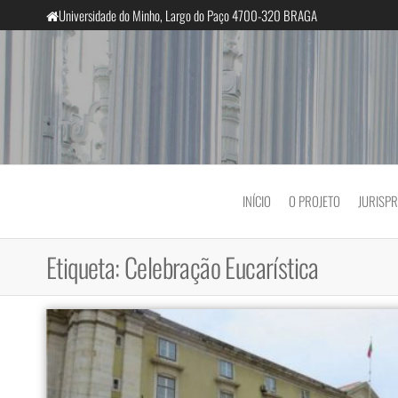
Saltar
Universidade do Minho, Largo do Paço 4700-320 BRAGA
para
o
conteúdo
InclusiveCourts
INÍCIO
O PROJETO
JURISP
Etiqueta:
Celebração Eucarística