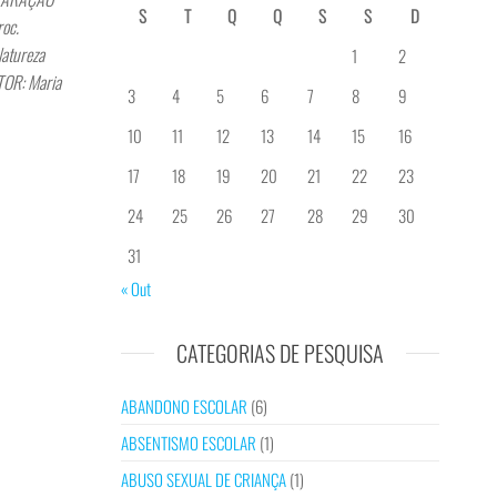
S
T
Q
Q
S
S
D
oc.
atureza
1
2
ATOR: Maria
3
4
5
6
7
8
9
10
11
12
13
14
15
16
17
18
19
20
21
22
23
24
25
26
27
28
29
30
31
« Out
CATEGORIAS DE PESQUISA
ABANDONO ESCOLAR
(6)
ABSENTISMO ESCOLAR
(1)
ABUSO SEXUAL DE CRIANÇA
(1)