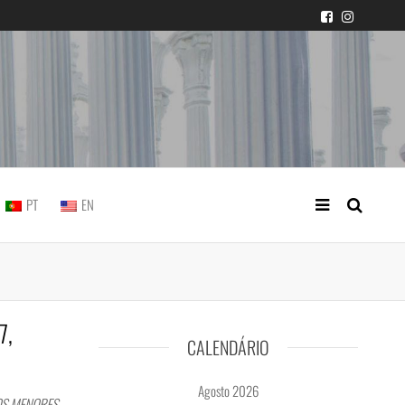
icial portuguesa
PT
EN
7,
CALENDÁRIO
Agosto 2026
OS MENORES