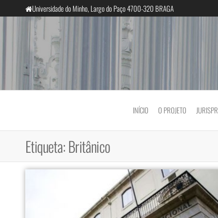
Saltar
Universidade do Minho, Largo do Paço 4700-320 BRAGA
para
o
conteúdo
InclusiveCourts
INÍCIO
O PROJETO
JURISP
Etiqueta:
Britânico