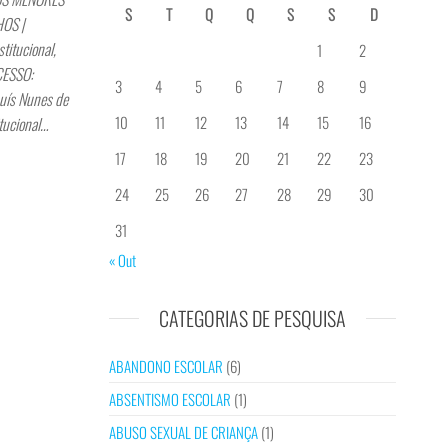
S
T
Q
Q
S
S
D
OS |
itucional,
1
2
CESSO:
3
4
5
6
7
8
9
uís Nunes de
10
11
12
13
14
15
16
tucional…
17
18
19
20
21
22
23
24
25
26
27
28
29
30
31
« Out
CATEGORIAS DE PESQUISA
ABANDONO ESCOLAR
(6)
ABSENTISMO ESCOLAR
(1)
ABUSO SEXUAL DE CRIANÇA
(1)