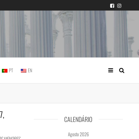
icial portuguesa
PT
EN
7,
CALENDÁRIO
Agosto 2026
OS MENORES