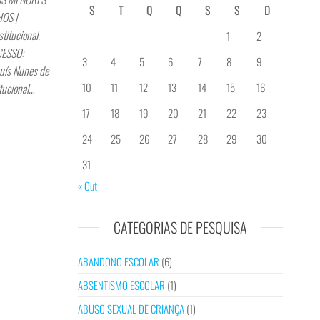
S
T
Q
Q
S
S
D
OS |
itucional,
1
2
CESSO:
3
4
5
6
7
8
9
uís Nunes de
10
11
12
13
14
15
16
tucional…
17
18
19
20
21
22
23
24
25
26
27
28
29
30
31
« Out
CATEGORIAS DE PESQUISA
ABANDONO ESCOLAR
(6)
ABSENTISMO ESCOLAR
(1)
ABUSO SEXUAL DE CRIANÇA
(1)