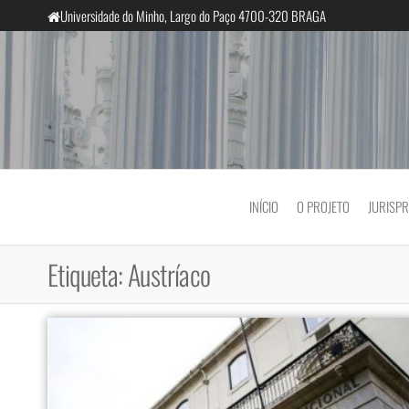
Saltar
Universidade do Minho, Largo do Paço 4700-320 BRAGA
para
o
conteúdo
InclusiveCourts
INÍCIO
O PROJETO
JURISP
Etiqueta:
Austríaco