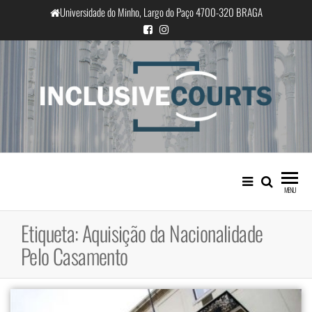
Saltar
Universidade do Minho, Largo do Paço 4700-320 BRAGA
para
o
conteúdo
InclusiveCourts
Igualdade e diferença cultural na
prática judicial portuguesa
MENU
Etiqueta:
Aquisição da Nacionalidade
Pelo Casamento