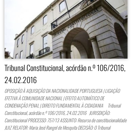
Tribunal Constitucional, acórdão n.º 106/2016,
24.02.2016
OPOSIÇÃO À AQUISIÇÃO DA NACIONALIDADE PORTUGUESA | LIGAÇÃO
EFETIVA À COMUNIDADE NACIONAL | EFEITO AUTOMÁTICO DE
CONDENAÇÃO PENAL | DIREITO FUNDAMENTAL À CIDADANIA Tribunal
Constitucional, acórdão n.º 106/2016, 24.02.2016 JURISDIÇÃO:
Constitucional PROCESSO: 757/13 ASSUNTO: Recurso de constitucionalidade
JUIZ RELATOR: Maria José Rangel de Mesquita DECISÃO: O Tribunal