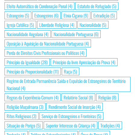
Efeito Automático de Condenação Penal
(4)
Estatuto de Refugiado
(5)
Estrangeiro
(5)
Estrangeiros
(6)
Etnia Cigana
(9)
Extradição
(5)
Igreja Católica
(5)
Liberdade Religiosa
(4)
Nacionalidade
(5)
Nacionalidade Angolana
(4)
Nacionalidade Portuguesa
(6)
Oposição à Aquisição da Nacionalidade Portuguesa
(4)
Perda de Direitos Civis Profissionais ou Políticos
(4)
Princípio da Igualdade
(28)
Princípio da livre Apreciação da Prova
(4)
Princípio da Proporcionalidade
(11)
Raça
(5)
Regime de Entrada Permanência Saída e Expulsão de Estrangeiros do Território
Nacional
(4)
Regras da Experiência Comum
(4)
Relatório Social
(8)
Religião
(8)
Religião Muçulmana
(3)
Rendimento Social de Inserção
(4)
Ritos Religiosos
(3)
Serviço de Estrangeiros e Fronteiras
(5)
Situação de Perigo
(5)
Superior Interesse da Criança
(4)
Tradições
(4)
Tradução
(4)
Tráfico de Estupefacientes
(4)
Ónus da Prova
(4)