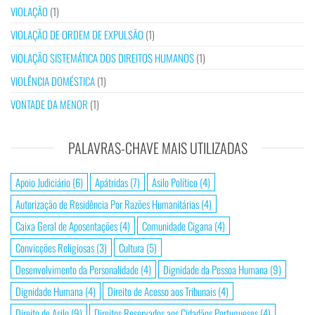
VIOLAÇÃO
(1)
VIOLAÇÃO DE ORDEM DE EXPULSÃO
(1)
VIOLAÇÃO SISTEMÁTICA DOS DIREITOS HUMANOS
(1)
VIOLÊNCIA DOMÉSTICA
(1)
VONTADE DA MENOR
(1)
PALAVRAS-CHAVE MAIS UTILIZADAS
Apoio Judiciário
(6)
Apátridas
(7)
Asilo Político
(4)
Autorização de Residência Por Razões Humanitárias
(4)
Caixa Geral de Aposentações
(4)
Comunidade Cigana
(4)
Convicções Religiosas
(3)
Cultura
(5)
Desenvolvimento da Personalidade
(4)
Dignidade da Pessoa Humana
(9)
Dignidade Humana
(4)
Direito de Acesso aos Tribunais
(4)
Direito de Asilo
(9)
Direitos Reservados aos Cidadãos Portugueses
(4)