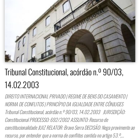
Tribunal Constitucional, acórdão n.º 90/03,
14.02.2003
DIREITO INTERNACIONAL PRIVADO | REGIME DE BENS DO CASAMENTO |
NORMA DE CONFLITOS | PRINCÍPIO DA IGUALDADE ENTRE CÔNJUGES
Tribunal Constitucional, acórdão n.º 90/03, 14.02.2003 JURISDIÇÃO:
Constitucional PROCESSO: 692/2002 ASSUNTO: Recurso de
constitucionalidade JUIZ RELATOR: Bravo Serra DECISÃO: Nega provimento ao
recurso, por entender que a norma de conflitos contida no artigo 53.º,…