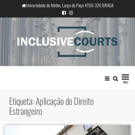
Saltar
Universidade do Minho, Largo do Paço 4700-320 BRAGA
para
o
conteúdo
InclusiveCourts
Igualdade e diferença cultural na
prática judicial portuguesa
MENU
Etiqueta:
Aplicação do Direito
Estrangeiro