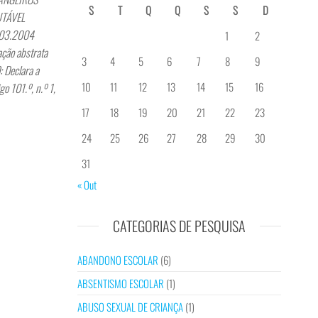
S
T
Q
Q
S
S
D
UTÁVEL
1.03.2004
1
2
ção abstrata
3
4
5
6
7
8
9
 Declara a
10
11
12
13
14
15
16
go 101.º, n.º 1,
17
18
19
20
21
22
23
24
25
26
27
28
29
30
31
« Out
CATEGORIAS DE PESQUISA
ABANDONO ESCOLAR
(6)
ABSENTISMO ESCOLAR
(1)
ABUSO SEXUAL DE CRIANÇA
(1)