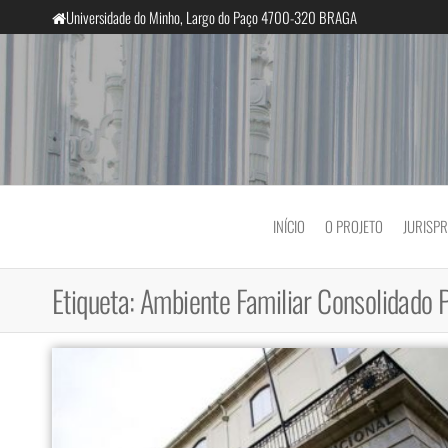
Saltar
Universidade do Minho, Largo do Paço 4700-320 BRAGA
para
o
conteúdo
InclusiveCourts
INÍCIO
O PROJETO
JURISP
Etiqueta:
Ambiente Familiar Consolidado 