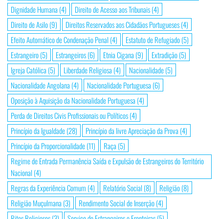
Dignidade Humana
(4)
Direito de Acesso aos Tribunais
(4)
Direito de Asilo
(9)
Direitos Reservados aos Cidadãos Portugueses
(4)
Efeito Automático de Condenação Penal
(4)
Estatuto de Refugiado
(5)
Estrangeiro
(5)
Estrangeiros
(6)
Etnia Cigana
(9)
Extradição
(5)
Igreja Católica
(5)
Liberdade Religiosa
(4)
Nacionalidade
(5)
Nacionalidade Angolana
(4)
Nacionalidade Portuguesa
(6)
Oposição à Aquisição da Nacionalidade Portuguesa
(4)
Perda de Direitos Civis Profissionais ou Políticos
(4)
Princípio da Igualdade
(28)
Princípio da livre Apreciação da Prova
(4)
Princípio da Proporcionalidade
(11)
Raça
(5)
Regime de Entrada Permanência Saída e Expulsão de Estrangeiros do Território
Nacional
(4)
Regras da Experiência Comum
(4)
Relatório Social
(8)
Religião
(8)
Religião Muçulmana
(3)
Rendimento Social de Inserção
(4)
Ritos Religiosos
(3)
Serviço de Estrangeiros e Fronteiras
(5)