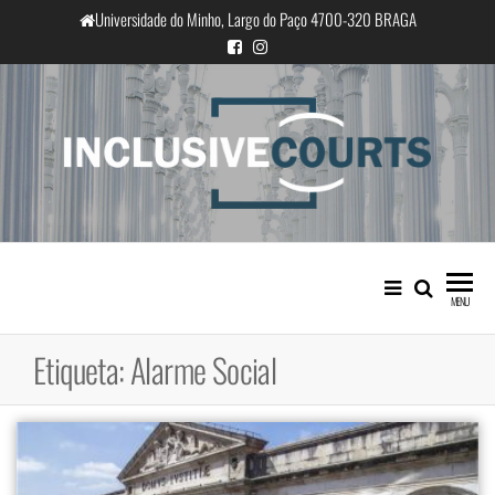
Saltar
Universidade do Minho, Largo do Paço 4700-320 BRAGA
para
o
conteúdo
InclusiveCourts
Igualdade e diferença cultural na
prática judicial portuguesa
MENU
Etiqueta:
Alarme Social