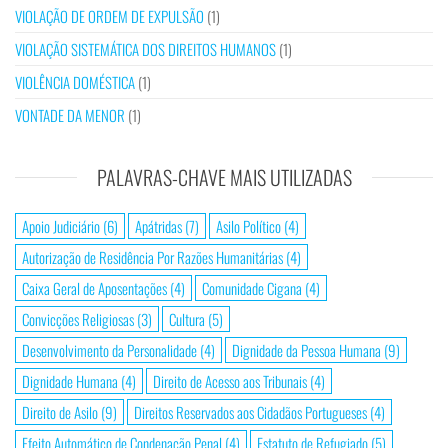
VIOLAÇÃO DE ORDEM DE EXPULSÃO
(1)
VIOLAÇÃO SISTEMÁTICA DOS DIREITOS HUMANOS
(1)
VIOLÊNCIA DOMÉSTICA
(1)
VONTADE DA MENOR
(1)
PALAVRAS-CHAVE MAIS UTILIZADAS
Apoio Judiciário
(6)
Apátridas
(7)
Asilo Político
(4)
Autorização de Residência Por Razões Humanitárias
(4)
Caixa Geral de Aposentações
(4)
Comunidade Cigana
(4)
Convicções Religiosas
(3)
Cultura
(5)
Desenvolvimento da Personalidade
(4)
Dignidade da Pessoa Humana
(9)
Dignidade Humana
(4)
Direito de Acesso aos Tribunais
(4)
Direito de Asilo
(9)
Direitos Reservados aos Cidadãos Portugueses
(4)
Efeito Automático de Condenação Penal
(4)
Estatuto de Refugiado
(5)