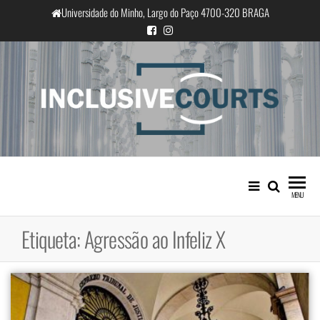
Saltar
Universidade do Minho, Largo do Paço 4700-320 BRAGA
para
o
conteúdo
InclusiveCourts
Igualdade e diferença cultural na
prática judicial portuguesa
MENU
Etiqueta:
Agressão ao Infeliz X