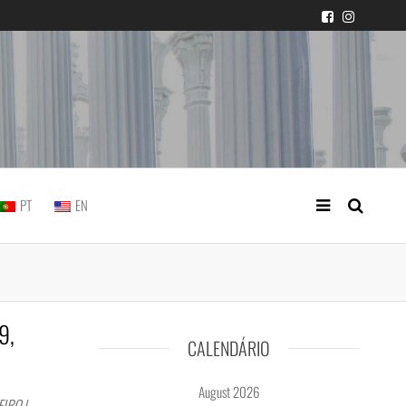
 judicial practice
PT
EN
9,
CALENDÁRIO
August 2026
IRO |