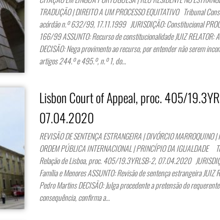
TRADUÇÃO | DIREITO A UM PROCESSO EQUITATIVO Tribunal Consti
acórdão n.º 632/99, 17.11.1999 JURISDIÇÃO: Constitucional PRO
166/99 ASSUNTO: Recurso de constitucionalidade JUIZ RELATOR: Ar
DECISÃO: Nega provimento ao recurso, por entender não serem incons
artigos 244.º e 495.º, n.º 1, do…
Lisbon Court of Appeal, proc. 405/19.3Y
07.04.2020
REVISÃO DE SENTENÇA ESTRANGEIRA | DIVÓRCIO MARROQUINO | 
ORDEM PÚBLICA INTERNACIONAL | PRINCÍPIO DA IGUALDADE Tri
Relação de Lisboa, proc. 405/19.3YRLSB-2, 07.04.2020 JURISDIÇ
Família e Menores ASSUNTO: Revisão de sentença estrangeira JUIZ 
Pedro Martins DECISÃO: Julga procedente a pretensão do requerente
consequência, confirma a…