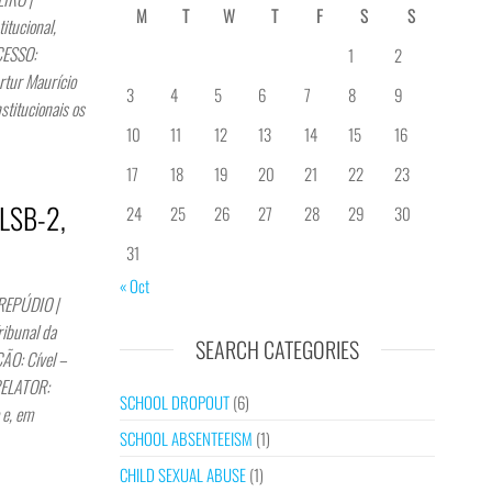
M
T
W
T
F
S
S
tucional,
CESSO:
1
2
tur Maurício
3
4
5
6
7
8
9
titucionais os
10
11
12
13
14
15
16
17
18
19
20
21
22
23
RLSB-2,
24
25
26
27
28
29
30
31
« Oct
REPÚDIO |
bunal da
SEARCH CATEGORIES
ÃO: Cível –
RELATOR:
SCHOOL DROPOUT
(6)
 e, em
SCHOOL ABSENTEEISM
(1)
CHILD SEXUAL ABUSE
(1)