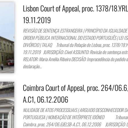
Lisbon Court of Appeal, proc. 1378/18.YR
19.11.2019
REVISÃO DE SENTENÇA ESTRANGEIRA | PRINCÍPIO DA IGUALDADE 
ORDEM PÚBLICA INTERNACIONAL DO ESTADO PORTUGUÊS | LEI IS
DIVÓRCIO | TALAQ Tribunal da Relação de Lisboa, proc. 1378/18.
19.11.2019 JURISDIÇÃO: Cível ASSUNTO: Revisão de sentença estr
RELATOR: Maria Amélia Ribeiro DECISÃO: Improcedência do pedido d
declaração…
Coimbra Court of Appeal, proc. 264/06.
A.C1, 06.12.2006
NULIDADE DE ATOS PROCESSUAIS | ARGUIDO DESCONHECEDOR D
PORTUGUESA | NOMEAÇÃO DE INTÉRPRETE IDÓNEO Tribunal d
Coimbra, proc. 264/06.6JELSB-A.C1, 06.12.2006 JURISDIÇÃO: C