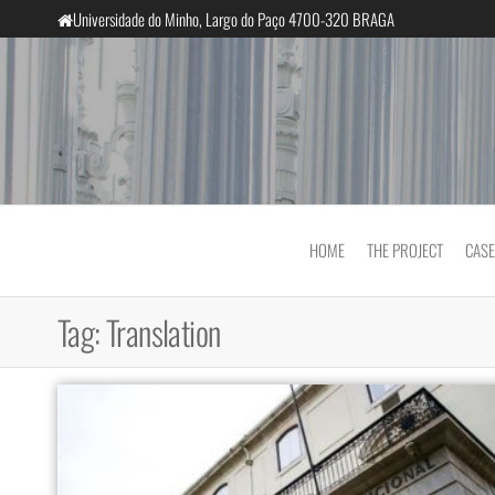
Skip
Universidade do Minho, Largo do Paço 4700-320 BRAGA
to
the
content
InclusiveCourts
HOME
THE PROJECT
CASE
Tag:
Translation