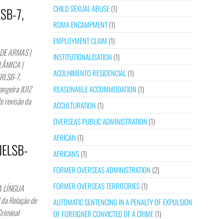
CHILD SEXUAL ABUSE
(1)
LSB-7,
ROMA ENCAMPMENT
(1)
EMPLOYMENT CLAIM
(1)
DE ARMAS |
INSTITUTIONALISATION
(1)
LÂMICA |
ACOLHIMENTO RESIDENCIAL
(1)
YRLSB-7,
angeira JUIZ
REASONABLE ACCOMMODATION
(1)
e revisão da
ACCULTURATION
(1)
OVERSEAS PUBLIC ADMINISTRATION
(1)
AFRICAN
(1)
6JELSB-
AFRICANS
(1)
FORMER OVERSEAS ADMINISTRATION
(2)
FORMER OVERSEAS TERRITORIES
(1)
A LÍNGUA
a Relação de
AUTOMATIC SENTENCING IN A PENALTY OF EXPULSION
riminal
OF FOREIGNER CONVICTED OF A CRIME
(1)