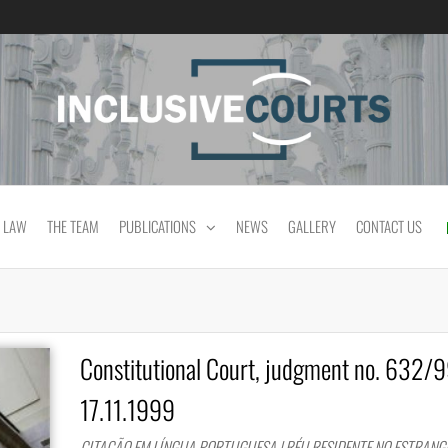
Equality and cultural difference in Portuguese
 LAW
THE TEAM
PUBLICATIONS
NEWS
GALLERY
CONTACT US
Constitutional Court, judgment no. 632/9
17.11.1999
CITAÇÃO EM LÍNGUA PORTUGUESA | RÉU RESIDENTE NO ESTRANGE