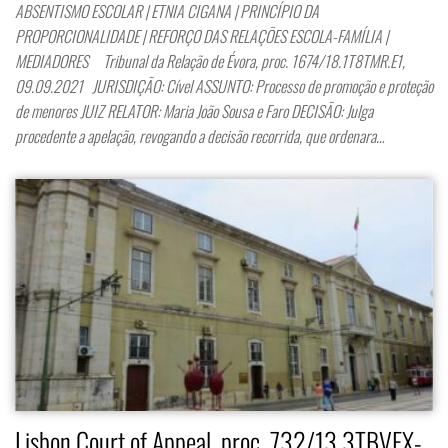
ABSENTISMO ESCOLAR | ETNIA CIGANA | PRINCÍPIO DA
PROPORCIONALIDADE | REFORÇO DAS RELAÇÕES ESCOLA-FAMÍLIA |
MEDIADORES Tribunal da Relação de Évora, proc. 1674/18.1T8TMR.E1,
09.09.2021 JURISDIÇÃO: Cível ASSUNTO: Processo de promoção e proteção
de menores JUIZ RELATOR: Maria João Sousa e Faro DECISÃO: Julga
procedente a apelação, revogando a decisão recorrida, que ordenara…
Lisbon Court of Appeal, proc. 732/13.3TBVFX-