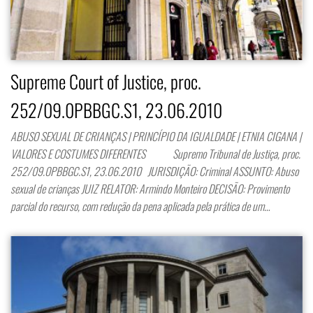
Supreme Court of Justice, proc.
252/09.0PBBGC.S1, 23.06.2010
ABUSO SEXUAL DE CRIANÇAS | PRINCÍPIO DA IGUALDADE | ETNIA CIGANA |
VALORES E COSTUMES DIFERENTES Supremo Tribunal de Justiça, proc.
252/09.0PBBGC.S1, 23.06.2010 JURISDIÇÃO: Criminal ASSUNTO: Abuso
sexual de crianças JUIZ RELATOR: Armindo Monteiro DECISÃO: Provimento
parcial do recurso, com redução da pena aplicada pela prática de um…