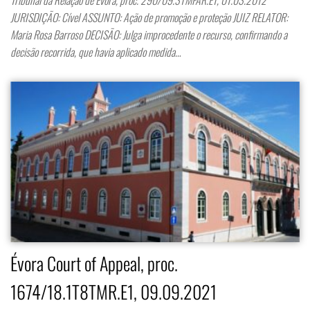
JURISDIÇÃO: Cível ASSUNTO: Ação de promoção e proteção JUIZ RELATOR:
Maria Rosa Barroso DECISÃO: Julga improcedente o recurso, confirmando a
decisão recorrida, que havia aplicado medida…
Évora Court of Appeal, proc.
1674/18.1T8TMR.E1, 09.09.2021