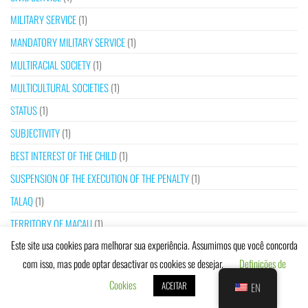
MILITARY SERVICE
(1)
MANDATORY MILITARY SERVICE
(1)
MULTIRACIAL SOCIETY
(1)
MULTICULTURAL SOCIETIES
(1)
STATUS
(1)
SUBJECTIVITY
(1)
BEST INTEREST OF THE CHILD
(1)
SUSPENSION OF THE EXECUTION OF THE PENALTY
(1)
TALAQ
(1)
TERRITORY OF MACAU
(1)
Este site usa cookies para melhorar sua experiência. Assumimos que você concorda
VIRGINITY TEST
(1)
com isso, mas pode optar desactivar os cookies se desejar.
Definições de
JEHOVAH’S WITNESSES
(4)
Cookies
ACEITAR
EN
TRADITIONAL BULLFIGHTS OF BARRANCOS
(1)