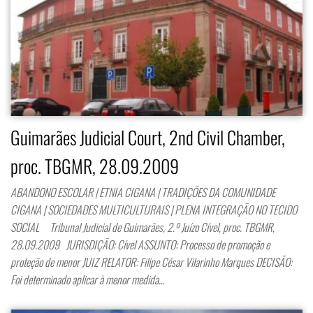
Guimarães Judicial Court, 2nd Civil Chamber,
proc. TBGMR, 28.09.2009
ABANDONO ESCOLAR | ETNIA CIGANA | TRADIÇÕES DA COMUNIDADE
CIGANA | SOCIEDADES MULTICULTURAIS | PLENA INTEGRAÇÃO NO TECIDO
SOCIAL Tribunal Judicial de Guimarães, 2.º Juízo Cível, proc. TBGMR,
28.09.2009 JURISDIÇÃO: Cível ASSUNTO: Processo de promoção e
proteção de menor JUIZ RELATOR: Filipe César Vilarinho Marques DECISÃO:
Foi determinado aplicar à menor medida…