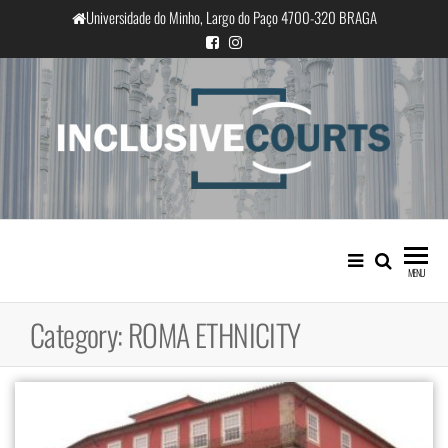
Skip
Universidade do Minho, Largo do Paço 4700-320 BRAGA
to
the
content
InclusiveCourts
Equality and cultural difference in
Portuguese judicial practice
MENU
Category:
ROMA ETHNICITY